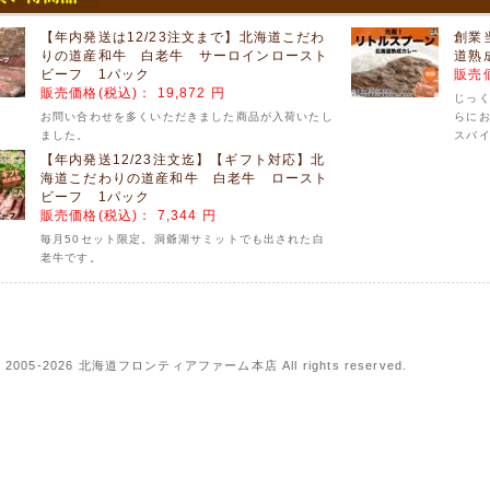
トルスプーンの北海道熟成カレー出荷までの目安】
【年内発送は12/23注文まで】北海道こだわ
創業
ルスプーンの北海道熟成カレーは、ただいま大変多くのご注文を頂戴しており、出荷までに
りの道産和牛 白老牛 サーロインロースト
道熟
ビーフ 1パック
販売
さっています御客様には大変ご迷惑をおかけして申し訳ございませんが、ご容赦ください
販売価格(税込)：
19,872 円
じっ
08月22日
お問い合わせを多くいただきました商品が入荷いたし
らに
ました。
スパイ
トルスプーンの北海道熟成カレー出荷までの目安】
【年内発送12/23注文迄】【ギフト対応】北
ルスプーンの北海道熟成カレーは、ただいま大変多くのご注文を頂戴しており、出荷までに
海道こだわりの道産和牛 白老牛 ロースト
たしますが、今後頂くご注文は最短でも9月8日(木)頃以降の発送となる見込みです。
ビーフ 1パック
販売価格(税込)：
7,344 円
さっています皆様には大変ご迷惑をおかけして申し訳ございません。
毎月50セット限定。洞爺湖サミットでも出された白
08月04日
老牛です。
トルスプーンの北海道熟成カレー出荷までの目安】
ルスプーンの北海道熟成カレーは、ただいま大変多くのご注文を頂戴しており、出荷までに
たしますが、今後頂くご注文は最短でも9月4日(日)頃以降の発送となる見込みです。
さっています皆様には大変ご迷惑をおかけして申し訳ございません。
 © 2005-2026 北海道フロンティアファーム本店 All rights reserved.
12月18日
年始に伴う配送・問い合わせお休みのご案内 =
勝手ながら年末年始お休み中は下記の日程にてお休みをいただきます。お問い合わせのお
赦くださいませ。
通常通りお受けしておりますのでご利用くださいませ。)