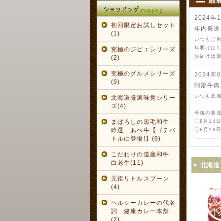
2024年
初回限定お試しセット
年内発送
(1)
いつもご
年明けは1
究極のジビエシリーズ
お届けは最
(2)
究極のグルメシリーズ
2024年
(9)
阿部牛肉
いつも北
北海道厳選味覚シリー
ズ(4)
今後の発
まぼろしの黒毛和牛
〇8月14
吟選 あべ牛【ゴチバ
〇8月18
トルに登場!】(9)
2023年
こだわりの道産和牛
年内発送
白老牛(11)
▼ 北海
いつも北
元祖リトルスプーン
回の発送は
(4)
2023年
ヘルシーカレーの代名
発送予定
詞 健康カレー本舗
究極のジ
(2)