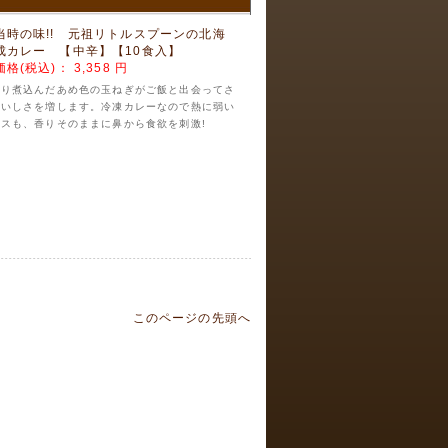
当時の味!! 元祖リトルスプーンの北海
最大2週間程度のお時間を頂いております。
成カレー 【中辛】【10食入】
価格(税込)：
3,358 円
ますようお願い申し上げます。
くり煮込んだあめ色の玉ねぎがご飯と出会ってさ
おいしさを増します。冷凍カレーなので熱に弱い
スも、香りそのままに鼻から食欲を刺激!
最大3週間程度のお時間を頂いております。
最大1ヶ月程度のお時間を頂いております。
このページの先頭へ
返事、商品の発送はお休みとさせていただきま