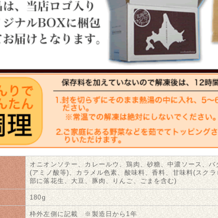
オニオンソテー、カレールウ、鶏肉、砂糖、中濃ソース、バ
名
(アミノ酸等)、カラメル色素、酸味料、香料、甘味料(スクラ
部に落花生、大豆、豚肉、りんご、ごまを含む)
180g
限
枠外左側に記載 ※製造日から1年