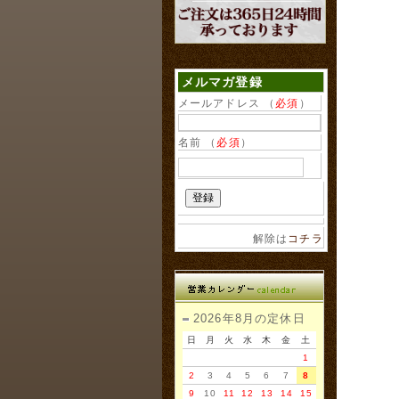
メルマガ登録
メールアドレス （
必須
）
名前 （
必須
）
解除は
コチラ
2026年8月の定休日
日
月
火
水
木
金
土
1
2
3
4
5
6
7
8
9
10
11
12
13
14
15