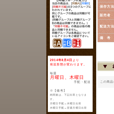
保存方
販売者
配送方
備 考
2014年8月4日
より
発送形態が変わります。
毎週
月曜日、木曜日
この商品
手配・配送
※【備考】
肉関連は、下記出荷となりま
す。
月曜日手配→木曜日出荷
木曜日手配→翌週月曜日出荷