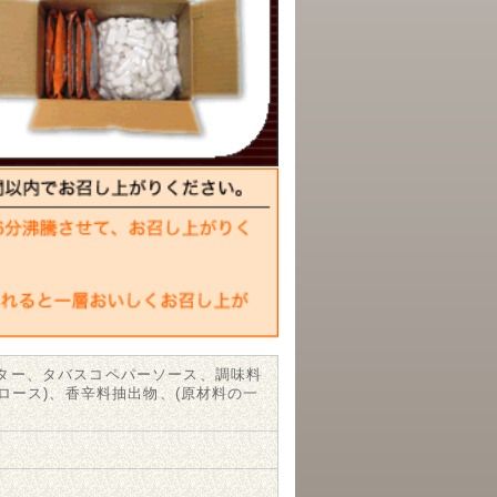
ター、タバスコペパーソース、調味料
ロース)、香辛料抽出物、(原材料の一