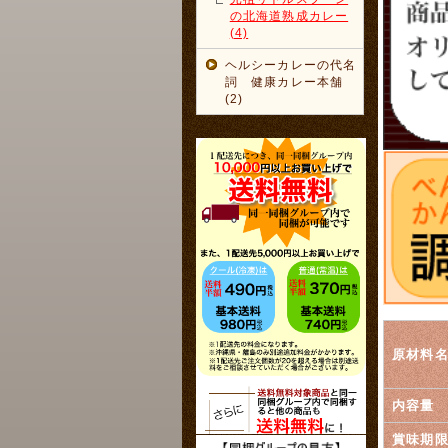
の北海道熟成カレー
(4)
ヘルシーカレーの代名
詞 健康カレー本舗
(2)
原材料
内容量
賞味期