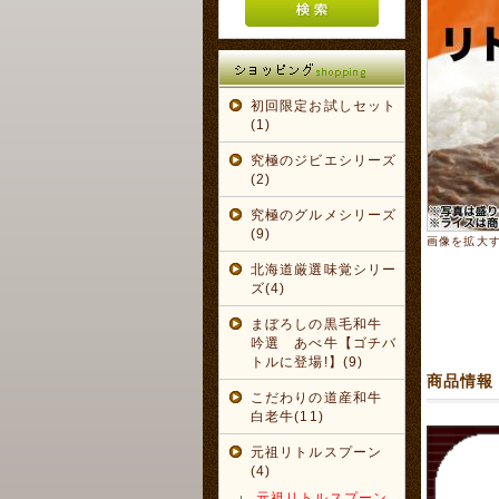
初回限定お試しセット
(1)
究極のジビエシリーズ
(2)
究極のグルメシリーズ
(9)
画像を拡大
北海道厳選味覚シリー
ズ(4)
まぼろしの黒毛和牛
吟選 あべ牛【ゴチバ
トルに登場!】(9)
商品情報
こだわりの道産和牛
白老牛(11)
元祖リトルスプーン
(4)
元祖リトルスプーン