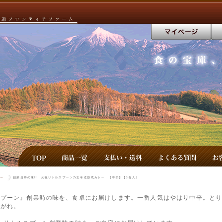
ー
創業当時の味!! 元祖リトルスプーンの北海道熟成カレー 【中辛】【5食入】
スプーン』創業時の味を、食卓にお届けします。一番人気はやはり中辛。と
上がれ。