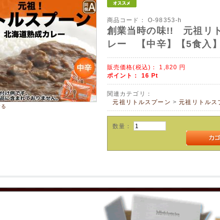
商品コード：
O-98353-h
創業当時の味!! 元祖リ
レー 【中辛】【5食入
販売価格(税込)：
1,820
円
ポイント：
16
Pt
関連カテゴリ：
元祖リトルスプーン
>
元祖リトルス
する
数量：